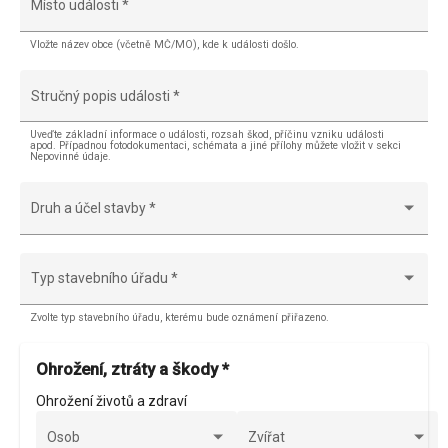
Místo události
*
Vložte název obce (včetně MČ/MO), kde k události došlo.
Stručný popis události
*
Uveďte základní informace o události, rozsah škod, příčinu vzniku události
apod. Případnou fotodokumentaci, schémata a jiné přílohy můžete vložit v sekci
Nepovinné údaje.
Druh a účel stavby
*
Typ stavebního úřadu
*
Zvolte typ stavebního úřadu, kterému bude oznámení přiřazeno.
Ohrožení, ztráty a škody
*
Ohrožení životů a zdraví
Osob
Zvířat