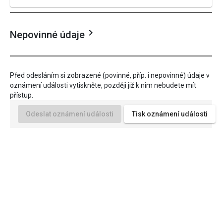
keyboard_arrow_right
Nepovinné údaje
Před odesláním si zobrazené (povinné, příp. i nepovinné) údaje v
oznámení události vytiskněte, později již k nim nebudete mít
přístup.
Odeslat oznámení události
Tisk oznámení události