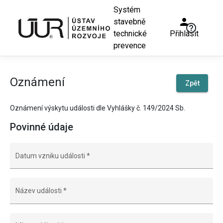
Systém
person
stavebně
help_outline
technické
Přihlásit
prevence
Oznámení
Zpět
Oznámení výskytu události dle Vyhlášky č. 149/2024 Sb.
Povinné údaje
Datum vzniku události
*
Název události
*