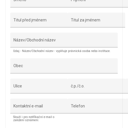
Titul před jménem
Titul za jménem
Název/Obchodní název
Údaj - Název/Obchodní název - vyplňuje právnická osoba nebo instituce.
Obec
Ulice
č.p./č.o.
Kontaktní e-mail
Telefon
Slouží i pro notifikační e-mail o
založení oznámení.